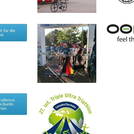
 für die
ne
cellence
 Berlin
hon