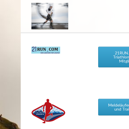
Direkt
zum
Inhalt
21RUN
Triathlo
Mitgl
Meldeläufe
und Trai