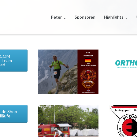
Peter
Sponsoren
Highlights
.COM
n Team
ied
r.de Shop
lläufe