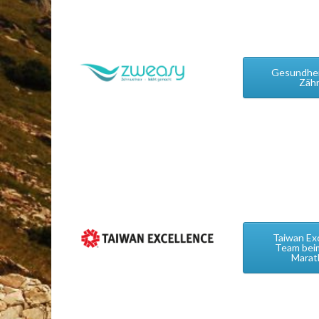
Gesundheit
Zäh
Taiwan Ex
Team beim
Marat